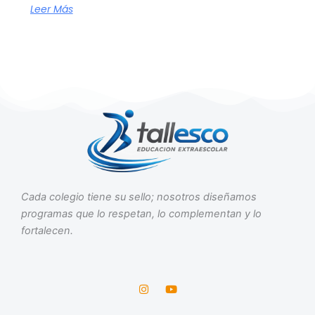
Leer Más
Cada colegio tiene su sello; nosotros diseñamos
programas que lo respetan, lo complementan y lo
fortalecen.
I
Y
n
o
s
u
t
t