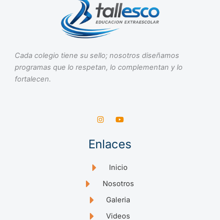
Cada colegio tiene su sello; nosotros diseñamos
programas que lo respetan, lo complementan y lo
fortalecen.
I
Y
n
o
s
u
t
t
Enlaces
a
u
g
b
r
e
a
Inicio
m
Nosotros
Galeria
Videos