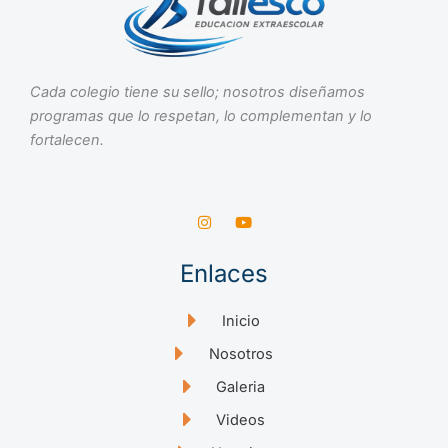
Cada colegio tiene su sello; nosotros diseñamos
programas que lo respetan, lo complementan y lo
fortalecen.
I
Y
n
o
s
u
t
t
Enlaces
a
u
g
b
r
e
a
Inicio
m
Nosotros
Galeria
Videos