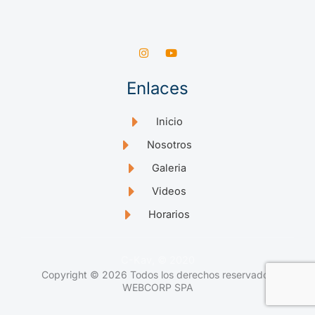
I
Y
n
o
s
u
t
t
Enlaces
a
u
g
b
r
e
a
Inicio
m
Nosotros
Galeria
Videos
Horarios
C-Kav, © 2020
Copyright © 2026 Todos los derechos reservados
WEBCORP SPA