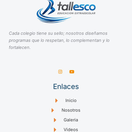
Cada colegio tiene su sello; nosotros diseñamos
programas que lo respetan, lo complementan y lo
fortalecen.
I
Y
n
o
s
u
t
t
Enlaces
a
u
g
b
r
e
a
Inicio
m
Nosotros
Galeria
Videos